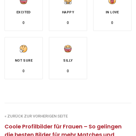
EXCITED
HAPPY
IN LOVE
0
0
0
NOT SURE
SILLY
0
0
« ZURÜCK ZUR VORHERIGEN SEITE
Coole Profilbilder für Frauen – So gelingen
die besten Bilder für mehr Matches und