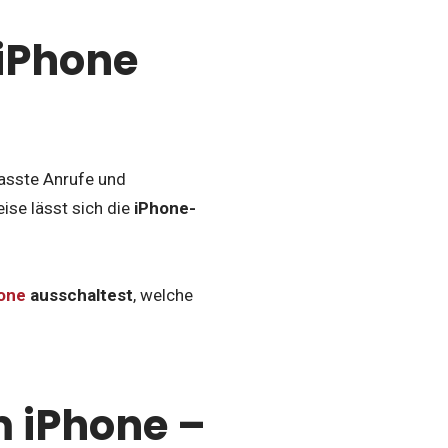
iPhone
asste Anrufe und
eise lässt sich die
iPhone-
one
ausschaltest
, welche
m iPhone –