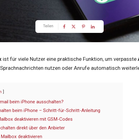
Teilen
x
ist für viele Nutzer eine praktische Funktion, um verpasste
 Sprachnachrichten nutzen oder Anrufe automatisch weiterle
n
mail beim iPhone ausschalten?
alten beim iPhone – Schritt-für-Schritt-Anleitung
ailbox deaktivieren mit GSM-Codes
chalten direkt über den Anbieter
 Mailbox deaktivieren