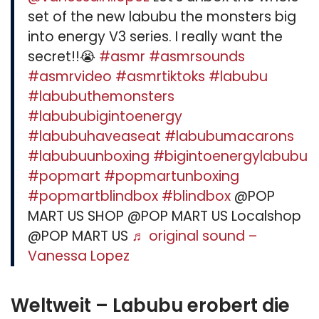
set of the new labubu the monsters big
into energy V3 series. I really want the
secret!!😭
#asmr
#asmrsounds
#asmrvideo
#asmrtiktoks
#labubu
#labubuthemonsters
#labububigintoenergy
#labubuhaveaseat
#labubumacarons
#labubuunboxing
#bigintoenergylabubu
#popmart
#popmartunboxing
#popmartblindbox
#blindbox
@POP
MART US SHOP @POP MART US Localshop
@POP MART US
♬ original sound –
Vanessa Lopez
Weltweit – Labubu erobert die