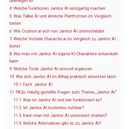
überlegen ist
4
Welche Funktionen Janitor AI einzigartig machen
5
Was Talkie AI und ähnliche Plattformen im Vergleich
bieten
6
Wie Crushon.ai sich von Janitor AI unterscheidet
7
Welche Vorteile Character.ai im Vergleich zu Janitor AI
bietet
8
Wie man mit Janitor AI eigene KI-Charaktere entwickeln
kann
9
Welche Tools Janitor AI sinnvoll ergänzen
10
Wie sich Janitor AI im Alltag praktisch einsetzen lässt
10.1
Fazit: Janitor AI
11
FAQs: Häufig gestellte Fragen zum Thema „Janitor AI“
11.1
Was ist Janitor AI und wie funktioniert es?
11.2
Ist Janitor AI kostenlos nutzbar?
11.3
Kann man mit Janitor AI unzensiert chatten?
11.4
Welche Alternativen gibt es zu Janitor AI?