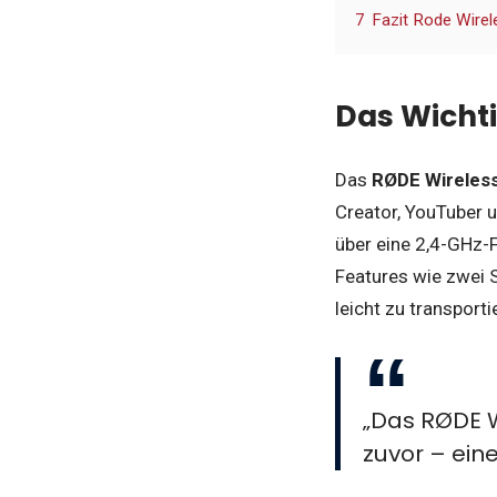
7
Fazit Rode Wire
Das Wichti
Das
RØDE Wireles
Creator, YouTuber 
über eine 2,4-GHz-
Features wie zwei 
leicht zu transport
„Das RØDE W
zuvor – ein