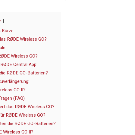
n
n Kürze
 das RØDE Wireless GO?
le:
RØDE Wireless GO?
 RØDE Central App:
 die RØDE GO-Batterien?
kuverlängerung:
reless GO II?
 Fragen (FAQ)
iert das RØDE Wireless GO?
für RØDE Wireless GO?
lten die RØDE GO-Batterien?
 Wireless GO II?