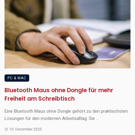
PC & MAC
Bluetooth Maus ohne Dongle für mehr
Freiheit am Schreibtisch
Eine Bluetooth Maus ohne Dongle gehört zu den praktischsten
Lösungen für den modernen Arbeitsalltag. Sie ...
10. Dezember 2025