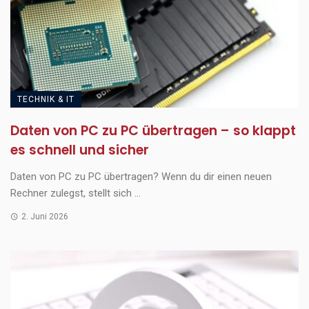
TECHNIK & IT
Daten von PC zu PC übertragen – so klappt
es schnell und sicher
Daten von PC zu PC übertragen? Wenn du dir einen neuen
Rechner zulegst, stellt sich ...
2. Juni 2026