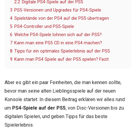
2.2
Digitale PS4-Spiele auf der PS5
3
PS5-Versionen und Upgrades für PS4-Spiele
4
Spielstände von der PS4 auf die PS5 übertragen
5
PS4-Controller und PS5-Spiele
6
Welche PS4-Spiele lohnen sich auf der PS5?
7
Kann man eine PS5 CD in eine PS4 machen?
8
Tipps für ein optimales Spielerlebnis auf der PS5
9
Kann man PS4 Spiele auf der PS5 spielen? Fazit
Aber es gibt ein paar Feinheiten, die man kennen sollte,
bevor man seine alten Lieblingsspiele auf der neuen
Konsole startet. In diesem Beitrag erklären wir alles rund
um
PS4-Spiele auf der PS5
, von Disc-Versionen bis zu
digitalen Spielen, und geben Tipps für das beste
Spielerlebnis.