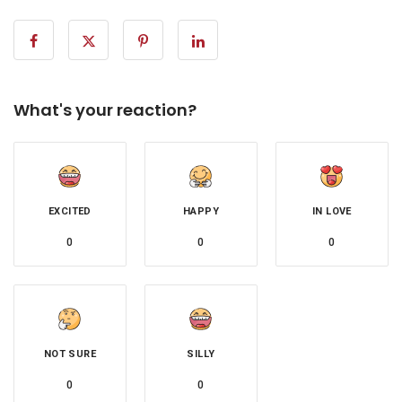
What's your reaction?
EXCITED
HAPPY
IN LOVE
0
0
0
NOT SURE
SILLY
0
0