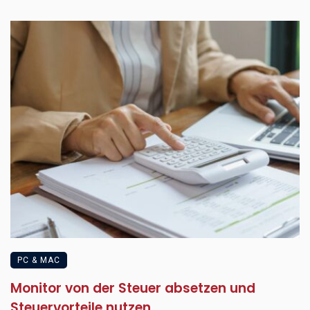
PC & MAC
Monitor von der Steuer absetzen und
Steuervorteile nutzen