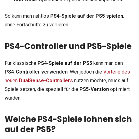
So kann man nahtlos
PS4-Spiele auf der PS5 spielen
,
ohne Fortschritte zu verlieren.
PS4-Controller und PS5-Spiele
Für klassische
PS4-Spiele auf der PS5
kann man den
PS4-Controller verwenden
. Wer jedoch die
Vorteile des
neuen
DualSense-Controllers
nutzen möchte, muss auf
Spiele setzen, die speziell für die
PS5-Version
optimiert
wurden.
Welche PS4-Spiele lohnen sich
auf der PS5?