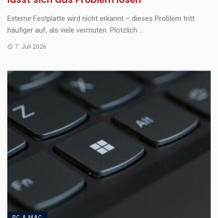
Externe Festplatte wird nicht erkannt – dieses Problem tritt
häufiger auf, als viele vermuten. Plötzlich ...
7. Juli 2026
PC & MAC