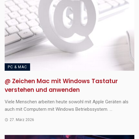
PC & MAC
@ Zeichen Mac mit Windows Tastatur
verstehen und anwenden
Viele Menschen arbeiten heute sowohl mit Apple Geräten als
auch mit Computern mit Windows Betriebssystem. ...
27. März 2026