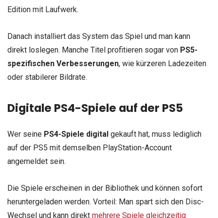
Edition mit Laufwerk.
Danach installiert das System das Spiel und man kann
direkt loslegen. Manche Titel profitieren sogar von
PS5-
spezifischen Verbesserungen
, wie kürzeren Ladezeiten
oder stabilerer Bildrate.
Digitale PS4-Spiele auf der PS5
Wer seine
PS4-Spiele digital
gekauft hat, muss lediglich
auf der PS5 mit demselben PlayStation-Account
angemeldet sein.
Die Spiele erscheinen in der Bibliothek und können sofort
heruntergeladen werden. Vorteil: Man spart sich den Disc-
Wechsel und kann direkt
mehrere Spiele gleichzeitig