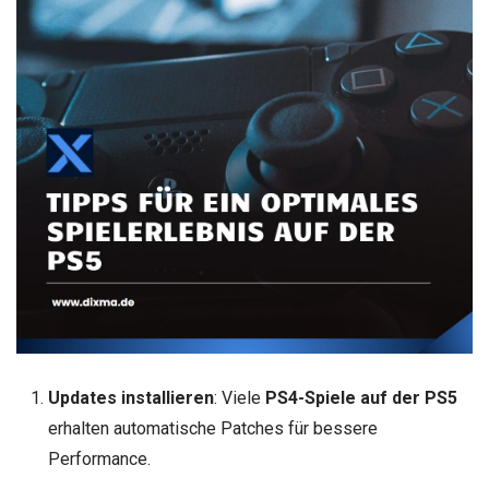
Updates installieren
: Viele
PS4-Spiele auf der PS5
erhalten automatische Patches für bessere
Performance.