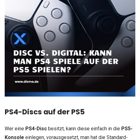
PS4-Discs auf der PS5
Wer eine
PS4-Disc
besitzt, kann diese einfach in die
PS5-
Konsole
einlegen, vorausgesetzt, man hat die Standard-