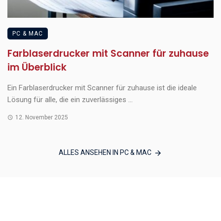
PC & MAC
Farblaserdrucker mit Scanner für zuhause
im Überblick
Ein Farblaserdrucker mit Scanner für zuhause ist die ideale
Lösung für alle, die ein zuverlässiges ...
12. November 2025
ALLES ANSEHEN IN PC & MAC